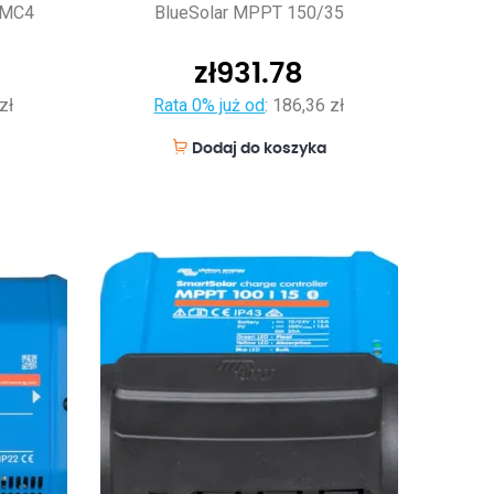
-MC4
BlueSolar MPPT 150/35
zł
931.78
zł
Rata 0% już od
:
186,36 zł
Dodaj do koszyka