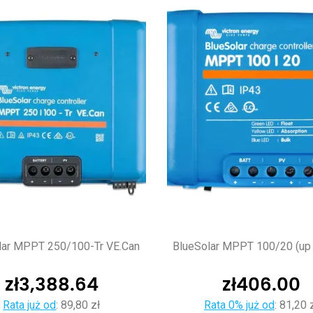
lar MPPT 250/100-Tr VE.Can
BlueSolar MPPT 100/20 (up 
zł
3,388.64
zł
406.00
Rata już od
:
89,80 zł
Rata 0% już od
:
81,20 