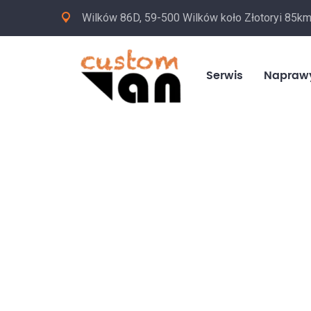
Wilków 86D, 59-500 Wilków koło Złotoryi 85k
Serwis
Napraw