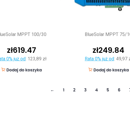
lueSolar MPPT 100/30
BlueSolar MPPT 75/1
zł
619.47
zł
249.84
ata 0% już od
:
123,89 zł
Rata 0% już od
:
49,97 
Dodaj do koszyka
Dodaj do koszyka
←
1
2
3
4
5
6