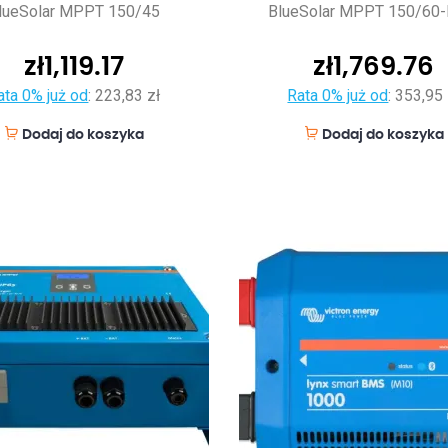
lueSolar MPPT 150/45
BlueSolar MPPT 150/60
zł
1,119.17
zł
1,769.76
ata 0% już od
:
223,83 zł
Rata 0% już od
:
353,95 
Dodaj do koszyka
Dodaj do koszyka