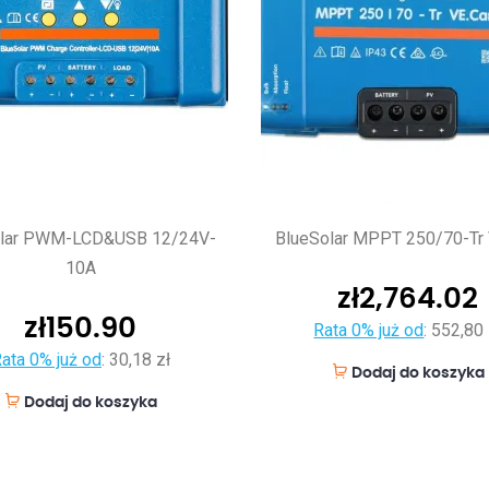
olar PWM-LCD&USB 12/24V-
BlueSolar MPPT 250/70-Tr
10A
zł
2,764.02
zł
150.90
Rata 0% już od
:
552,80 
ata 0% już od
:
30,18 zł
Dodaj do koszyka
Dodaj do koszyka