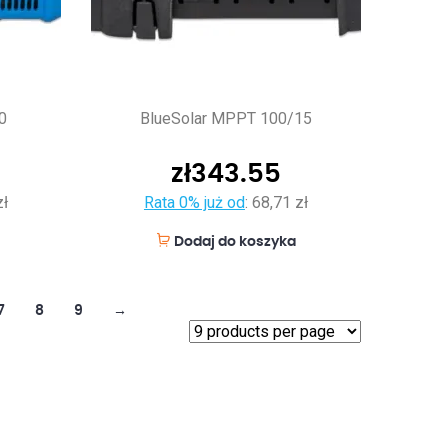
0
BlueSolar MPPT 100/15
zł
343.55
zł
Rata 0% już od
:
68,71 zł
Dodaj do koszyka
7
8
9
→