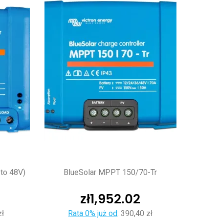
to 48V)
BlueSolar MPPT 150/70-Tr
zł
1,952.02
zł
Rata 0% już od
:
390,40 zł