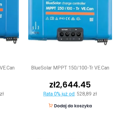
 VE.Can
BlueSolar MPPT 150/100-Tr VE.Can
zł
2,644.45
zł
Rata 0% już od
:
528,89 zł
Dodaj do koszyka