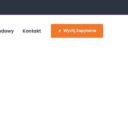
fo@customvan.pl
530 886 214
Wyślij Zapytanie
udowy
Kontakt