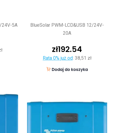
/24V-5A
BlueSolar PWM-LCD&USB 12/24V-
20A
zł
192.54
zł
Rata 0% już od
:
38,51 zł
Dodaj do koszyka