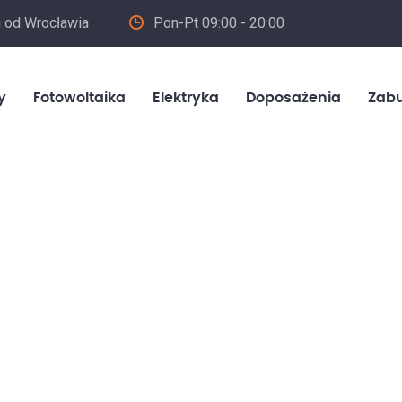
m od Wrocławia
Pon-Pt 09:00 - 20:00
in
y
Fotowoltaika
Elektryka
Doposażenia
Zab