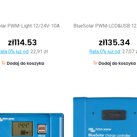
olar PWM-Light 12/24V-10A
BlueSolar PWM-LCD&USB 12
zł
114.53
zł
135.34
ata 0% już od
:
22,91 zł
Rata 0% już od
:
27,07 
Dodaj do koszyka
Dodaj do koszyka