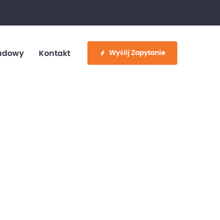
fo@customvan.pl
530 886 214
Wyślij Zapytanie
udowy
Kontakt