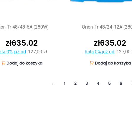
ion-Tr 48/48-6A (280W)
Orion-Tr 48/24-12A (28
zł
635.02
zł
635.02
ata 0% już od
:
127,00 zł
Rata 0% już od
:
127,00 
Dodaj do koszyka
Dodaj do koszyka
←
1
2
3
4
5
6