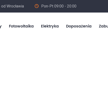
m od Wrocławia
Pon-Pt 09:00 - 20:00
in
y
Fotowoltaika
Elektryka
Doposażenia
Zab