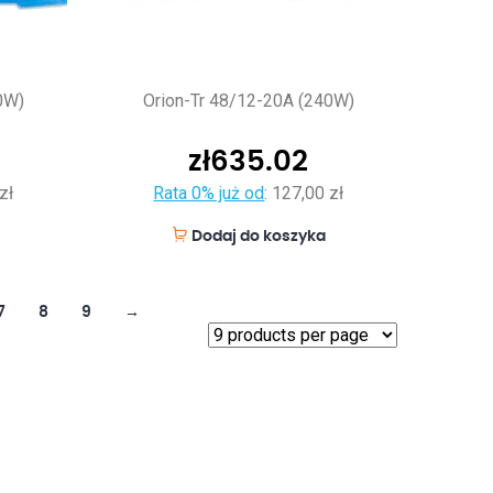
0W)
Orion-Tr 48/12-20A (240W)
zł
635.02
zł
Rata 0% już od
:
127,00 zł
Dodaj do koszyka
7
8
9
→