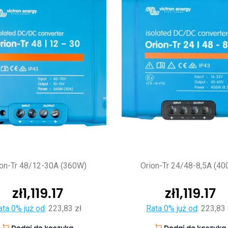
ion-Tr 48/12-30A (360W)
Orion-Tr 24/48-8,5A (4
zł
1,119.17
zł
1,119.17
ata 0% już od
:
223,83 zł
Rata 0% już od
:
223,83 