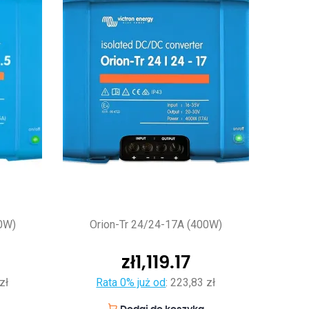
00W)
Orion-Tr 24/24-17A (400W)
zł
1,119.17
zł
Rata 0% już od
:
223,83 zł