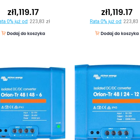
zł
1,119.17
zł
1,119.17
ata 0% już od
:
223,83 zł
Rata 0% już od
:
223,83 
Dodaj do koszyka
Dodaj do koszyka