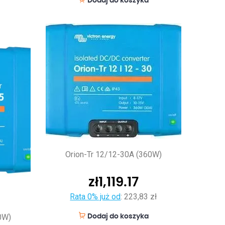
Dodaj do koszyka
Orion-Tr 12/12-30A (360W)
zł
1,119.17
Rata 0% już od
:
223,83 zł
0W)
Dodaj do koszyka