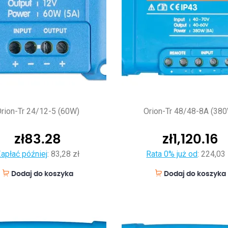
rion-Tr 24/12-5 (60W)
Orion-Tr 48/48-8A (38
zł
83.28
zł
1,120.16
apłać później
:
83,28 zł
Rata 0% już od
:
224,03 
Dodaj do koszyka
Dodaj do koszyka