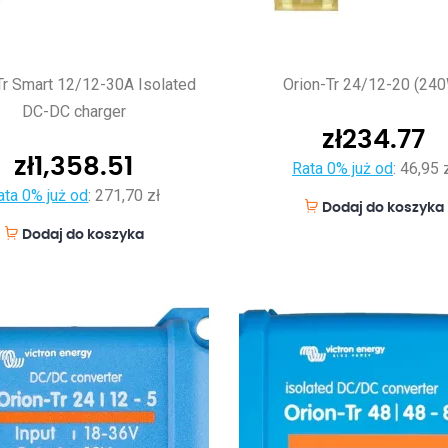
Tr Smart 12/12-30A Isolated
Orion-Tr 24/12-20 (24
DC-DC charger
zł
234.77
zł
1,358.51
Rata 0% już od
:
46,95 
ata 0% już od
:
271,70 zł
Dodaj do koszyka
Dodaj do koszyka